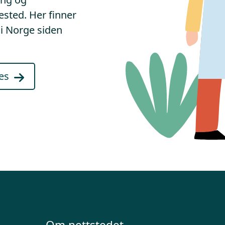
ested. Her finner
n i Norge siden
es
Om nettstedet