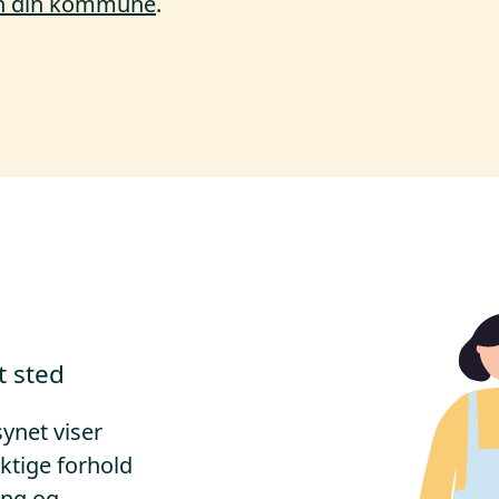
nn din kommune
.
t sted
synet viser
ktige forhold
ing og