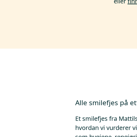
eller
fi
Alle smilefjes på et
Et smilefjes fra Mattil
hvordan vi vurderer vi
som hygiene, rengjør