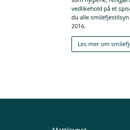
vedlikehold på et spis
du alle smilefjestilsy
2016.
Les mer om smilefj
Mattilsynet