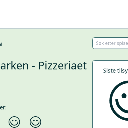
l
rken - Pizzeriaet
Siste tils
er: