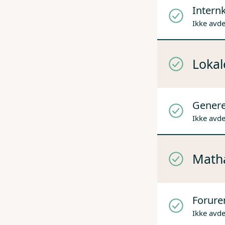
Internk
Ikke avd
Lokal
Genere
Ikke avd
Mathå
Forure
Ikke avd