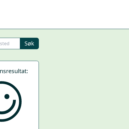
Søk
ynsresultat: