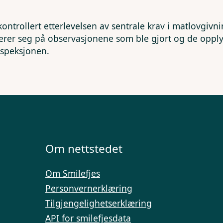
kontrollert etterlevelsen av sentrale krav i matlovgivn
erer seg på observasjonene som ble gjort og de opp
nspeksjonen.
Om nettstedet
Om Smilefjes
Personvernerklæring
Tilgjengelighetserklæring
API for smilefjesdata