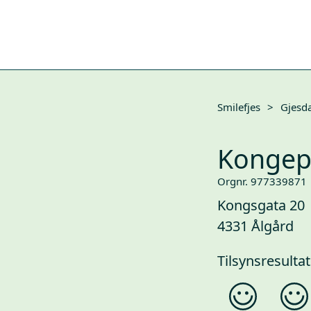
Smilefjes
>
Gjesda
Kongepa
Orgnr. 977339871
Kongsgata 20
4331 Ålgård
Tilsynsresultat