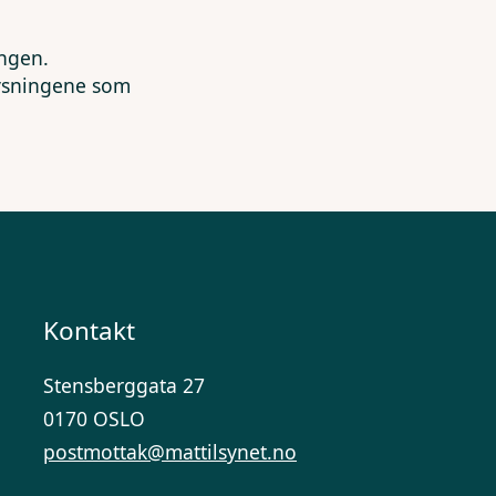
ingen.
lysningene som
Kontakt
Stensberggata 27
0170 OSLO
postmottak@mattilsynet.no