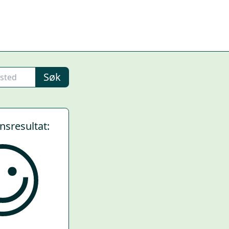
Søk
ynsresultat: