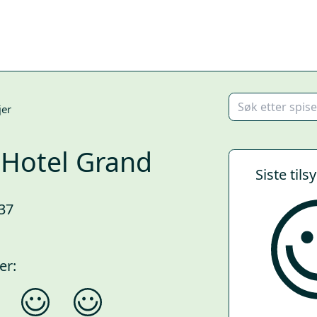
jer
 Hotel Grand
Siste tils
37
er: