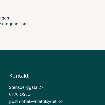
ingen.
lysningene som
Kontakt
Stensberggata 27
0170 OSLO
postmottak@mattilsynet.no