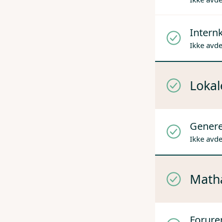
Internk
Ikke avd
Lokal
Genere
Ikke avd
Mathå
Forure