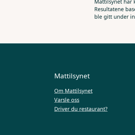
Mattilsynet har 
Resultatene bas
ble gitt under i
Mattilsynet
Om Mattilsynet
Varsle oss
Driver du restaurant?