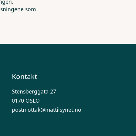
ingen.
lysningene som
Kontakt
Stensberggata 27
0170 OSLO
postmottak@mattilsynet.no