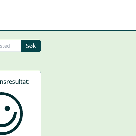
Søk
ynsresultat: