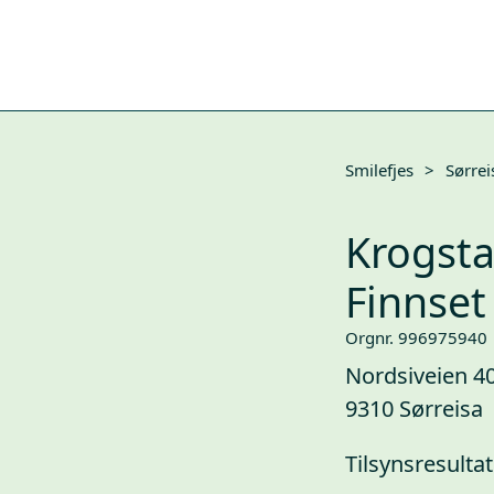
Smilefjes
>
Sørrei
Krogst
Finnset
Orgnr. 996975940
Nordsiveien 4
9310 Sørreisa
Tilsynsresultat