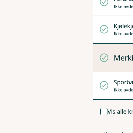
Ikke avd
Kjølek
Ikke avd
Merki
Sporba
Ikke avd
Vis alle 