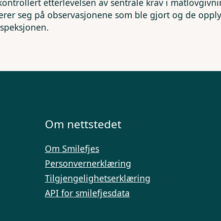
kontrollert etterlevelsen av sentrale krav i matlovgivn
erer seg på observasjonene som ble gjort og de opp
nspeksjonen.
Om nettstedet
Om Smilefjes
Personvernerklæring
Tilgjengelighetserklæring
API for smilefjesdata