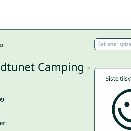
sa
adtunet Camping -
Siste tils
09
er: