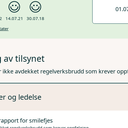
01.0
2
14.07.21
30.07.18
tater
 av tilsynet
r ikke avdekket regelverksbrudd som krever opp
er og ledelse
rapport for smilefjes
ekket regelverksbrudd som krever oppfølging.