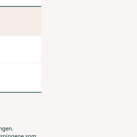
ingen.
lysningene som