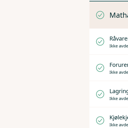
Mathå
Råvare
Ikke avd
Forure
Ikke avd
Lagrin
Ikke avd
Kjølek
Ikke avd