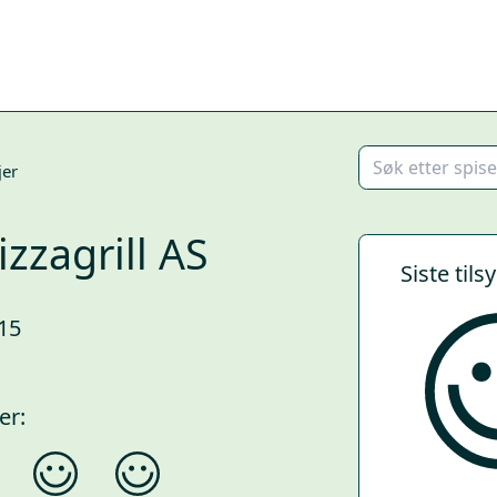
jer
izzagrill AS
Siste tils
15
er: