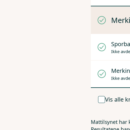
Merki
Sporba
Ikke avd
Merkin
Ikke avd
Vis alle 
Mattilsynet har 
Resultatene bas