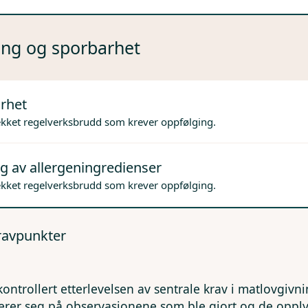
ng og sporbarhet
rhet
ekket regelverksbrudd som krever oppfølging.
g av allergeningredienser
ekket regelverksbrudd som krever oppfølging.
kravpunkter
kontrollert etterlevelsen av sentrale krav i matlovgivn
erer seg på observasjonene som ble gjort og de opp