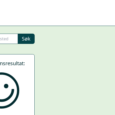
Søk
ynsresultat: