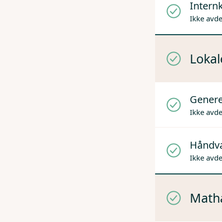
Internk
Ikke avd
Lokal
Genere
Ikke avd
Håndv
Ikke avd
Mathå