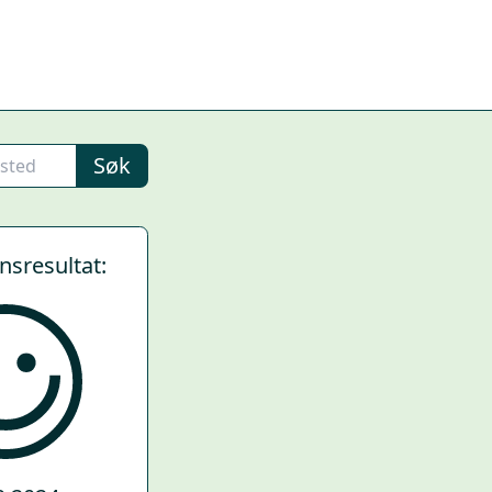
Søk
ynsresultat: