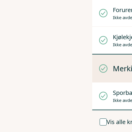
Forure
Ikke avd
Kjølek
Ikke avd
Merki
Sporba
Ikke avd
Vis alle 