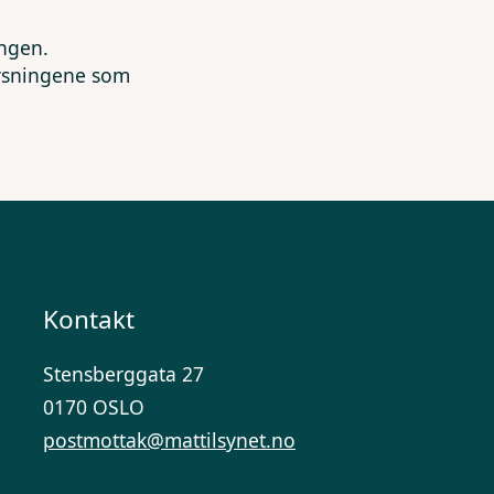
ingen.
lysningene som
Kontakt
Stensberggata 27
0170 OSLO
postmottak@mattilsynet.no