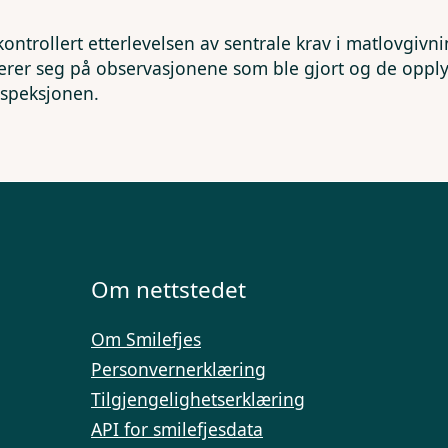
kontrollert etterlevelsen av sentrale krav i matlovgivn
erer seg på observasjonene som ble gjort og de opp
nspeksjonen.
Om nettstedet
Om Smilefjes
Personvernerklæring
Tilgjengelighetserklæring
API for smilefjesdata