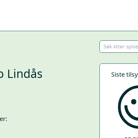
o Lindås
Siste tils
er: