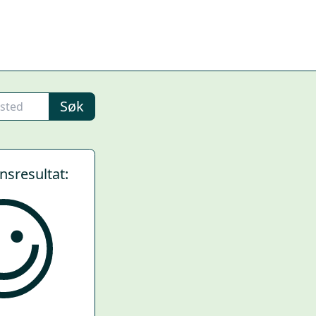
Søk
ynsresultat: