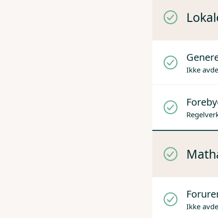
Lokal
Genere
Ikke avd
Foreby
Regelverk
Mathå
Forure
Ikke avd