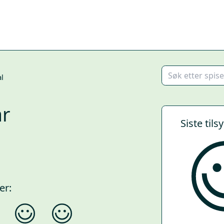
l
ar
Siste tils
er: