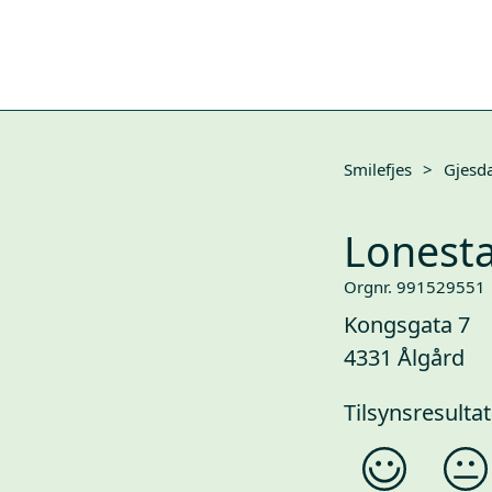
Smilefjes
>
Gjesda
Lonest
Orgnr. 991529551
Kongsgata 7
4331 Ålgård
Tilsynsresultat