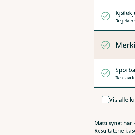
Kjølek
Regelverk
Merki
Sporba
Ikke avd
Vis alle 
Mattilsynet har 
Resultatene bas