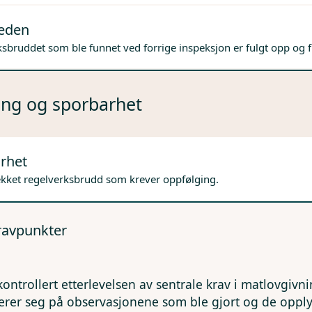
jeden
sbruddet som ble funnet ved forrige inspeksjon er fulgt opp og f
ng og sporbarhet
rhet
ekket regelverksbrudd som krever oppfølging.
kravpunkter
kontrollert etterlevelsen av sentrale krav i matlovgivn
erer seg på observasjonene som ble gjort og de opp