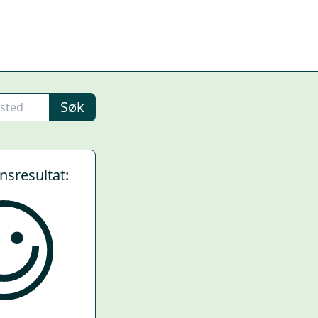
Søk
ynsresultat: