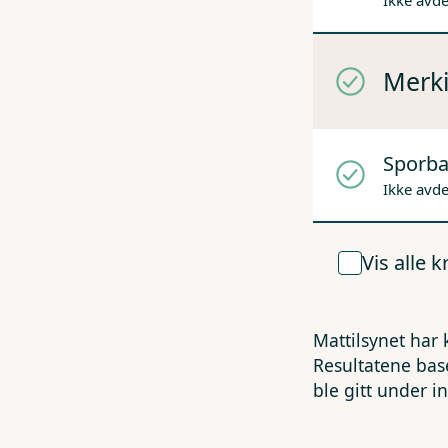
Ikke avd
Merki
Sporba
Ikke avd
Vis alle 
Mattilsynet har 
Resultatene bas
ble gitt under i