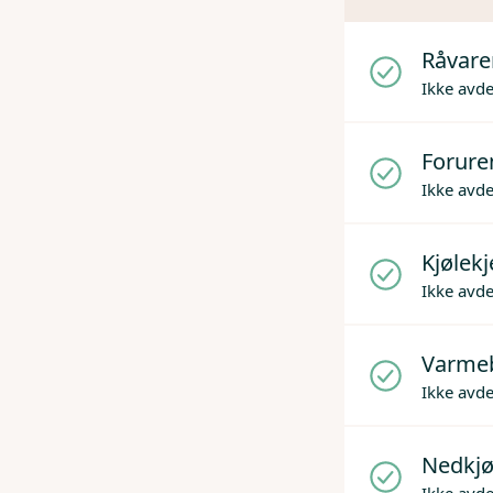
Råvare
Ikke avd
Forure
Ikke avd
Kjølek
Ikke avd
Varme
Ikke avd
Nedkjø