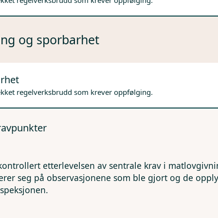
ekket regelverksbrudd som krever oppfølging.
ng og sporbarhet
rhet
ekket regelverksbrudd som krever oppfølging.
kravpunkter
kontrollert etterlevelsen av sentrale krav i matlovgivn
erer seg på observasjonene som ble gjort og de opp
nspeksjonen.