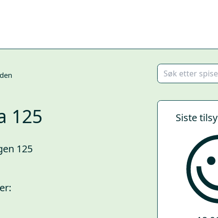
den
a 125
Siste tils
gen 125
er: