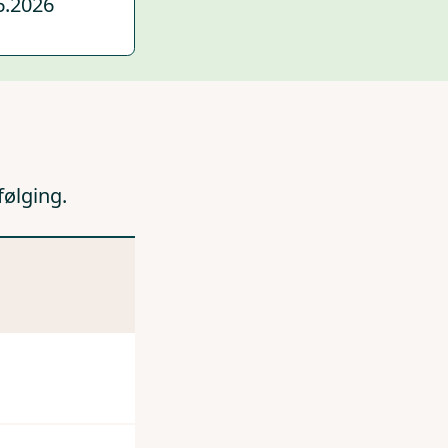
6.2026
følging.