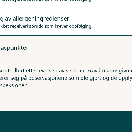
g av allergeningredienser
ekket regelverksbrudd som krever oppfølging.
kravpunkter
kontrollert etterlevelsen av sentrale krav i matlovgivn
erer seg på observasjonene som ble gjort og de opp
nspeksjonen.