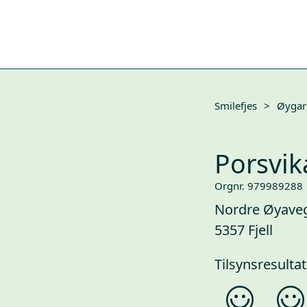
Smilefjes
>
Øygar
Porsvik
Orgnr. 979989288
Nordre Øyave
5357 Fjell
Tilsynsresultat