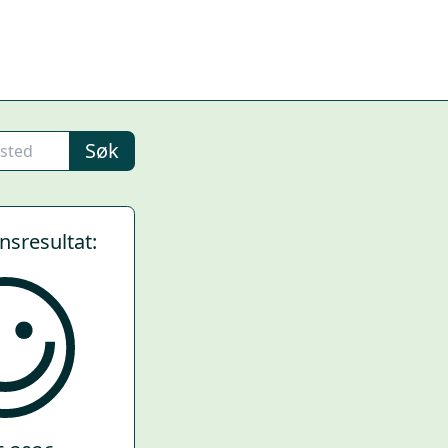
Søk
ynsresultat: