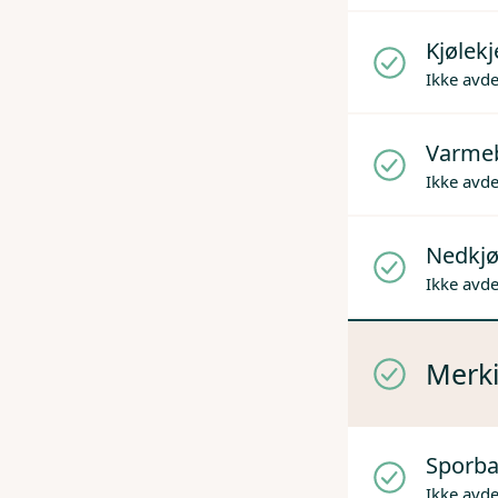
Kjølek
Ikke avd
Varme
Ikke avd
Nedkjø
Ikke avd
Merki
Sporba
Ikke avd