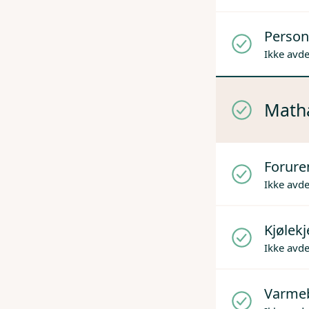
Person
Ikke avd
Mathå
Forure
Ikke avd
Kjølek
Ikke avd
Varme