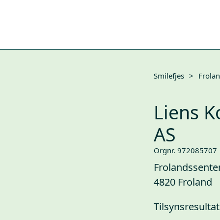
Smilefjes
>
Frola
Liens K
AS
Orgnr. 972085707
Frolandssenter
4820 Froland
Tilsynsresultat