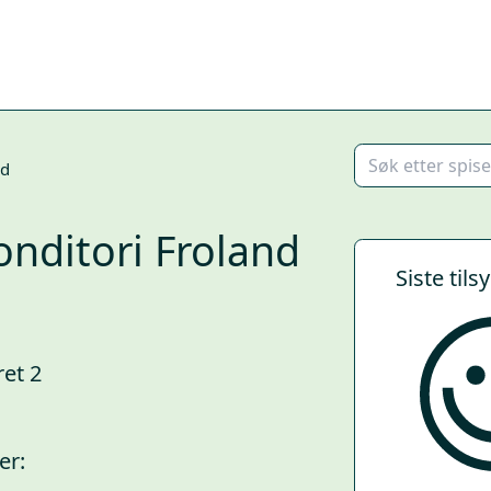
nd
onditori Froland
Siste tils
et 2
er: