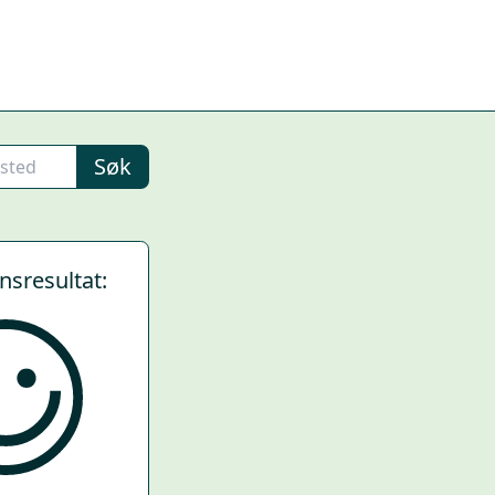
Søk
ynsresultat: