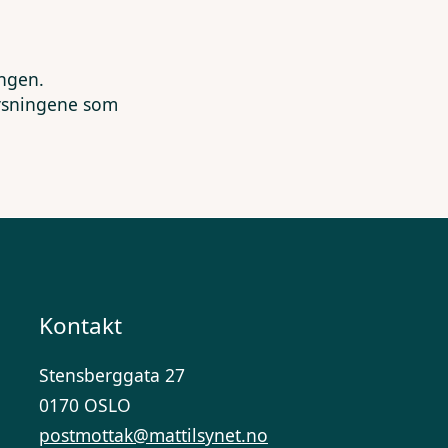
ingen.
lysningene som
Kontakt
Stensberggata 27
0170 OSLO
postmottak@mattilsynet.no