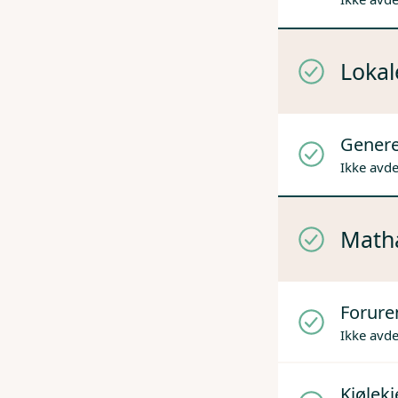
Lokal
Genere
Ikke avd
Mathå
Forure
Ikke avd
Kjølek