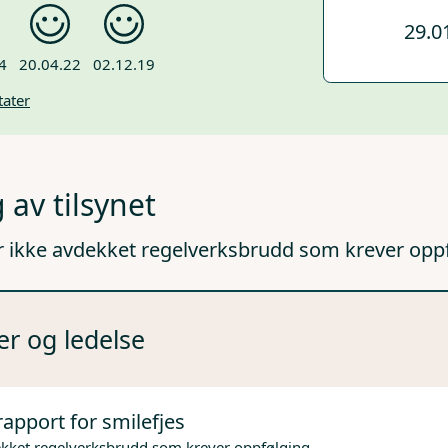
29.0
4
20.04.22
02.12.19
tater
 av tilsynet
r ikke avdekket regelverksbrudd som krever opp
er og ledelse
rapport for smilefjes
ekket regelverksbrudd som krever oppfølging.