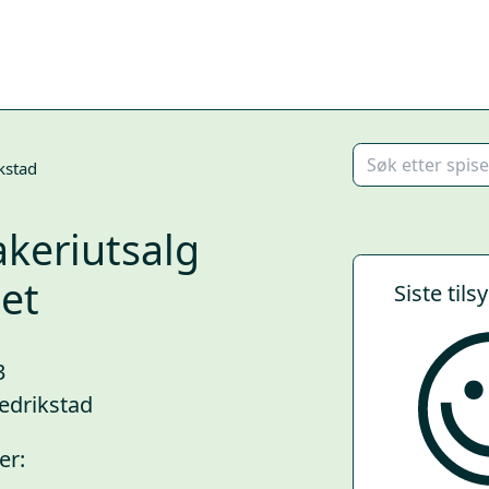
kstad
keriutsalg
et
Siste tils
3
edrikstad
er: