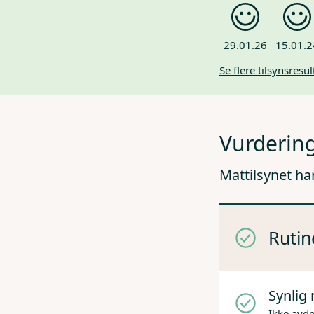
29.01.26
15.01.2
Se flere tilsynsresul
Vurdering
Mattilsynet ha
Rutin
Synlig 
Ikke avd