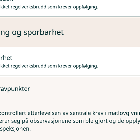
ekket regelverksbrudd som krever oppfølging.
ng og sporbarhet
rhet
ekket regelverksbrudd som krever oppfølging.
kravpunkter
kontrollert etterlevelsen av sentrale krav i matlovgivn
erer seg på observasjonene som ble gjort og de opp
nspeksjonen.