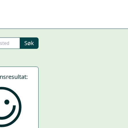
Søk
ynsresultat: