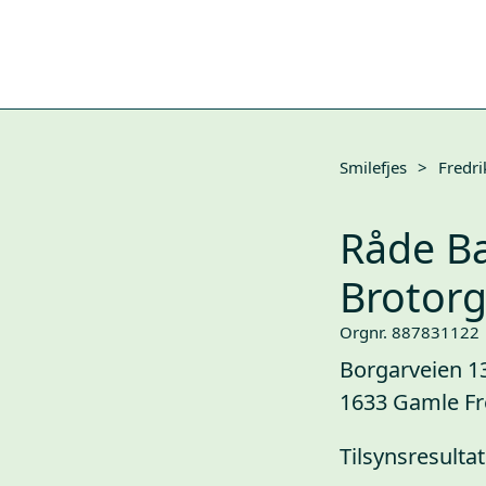
Smilefjes
>
Fredri
Råde Ba
Brotorg
Orgnr. 887831122
Borgarveien 1
1633 Gamle Fr
Tilsynsresultat