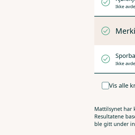
Ikke avd
Merki
Sporba
Ikke avd
Vis alle 
Mattilsynet har 
Resultatene bas
ble gitt under i