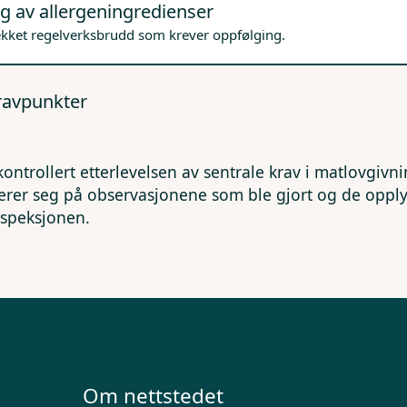
g av allergeningredienser
ekket regelverksbrudd som krever oppfølging.
kravpunkter
kontrollert etterlevelsen av sentrale krav i matlovgivn
erer seg på observasjonene som ble gjort og de opp
nspeksjonen.
Om nettstedet