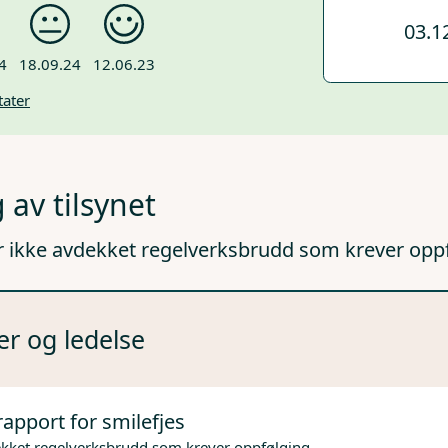
03.1
4
18.09.24
12.06.23
tater
 av tilsynet
r ikke avdekket regelverksbrudd som krever opp
er og ledelse
rapport for smilefjes
ekket regelverksbrudd som krever oppfølging.