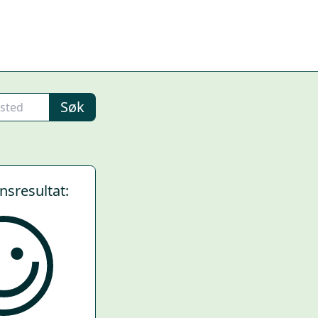
Søk
ynsresultat: