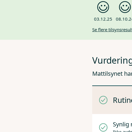
03.12.25
08.10.2
Se flere tilsynsresul
Vurdering
Mattilsynet ha
Rutin
Synlig 
Ikke avd