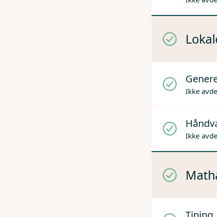
Lokal
Genere
Ikke avd
Håndv
Ikke avd
Mathå
Tining