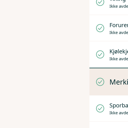
Ikke avd
Forure
Ikke avd
Kjølek
Ikke avd
Merki
Sporba
Ikke avd