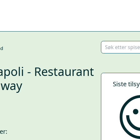
ad
apoli - Restaurant
away
Siste tils
er: