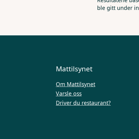
Resultatene bas
ble gitt under i
Mattilsynet
Om Mattilsynet
Varsle oss
Driver du restaurant?