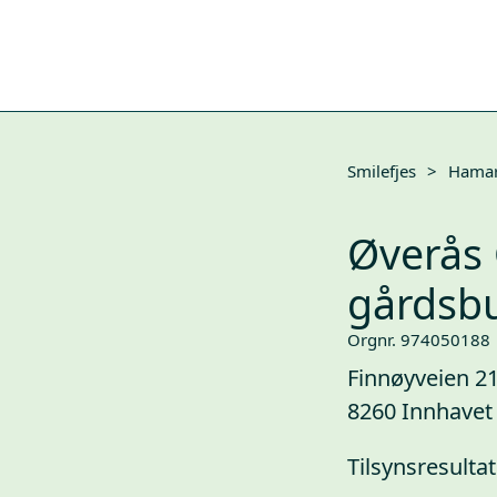
Smilefjes
>
Hama
Øverås 
gårdsbu
Orgnr. 974050188
Finnøyveien 2
8260 Innhavet
Tilsynsresultat