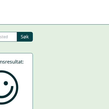
Søk
ynsresultat: