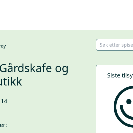
røy
Gårdskafe og
Siste tils
tikk
114
er: