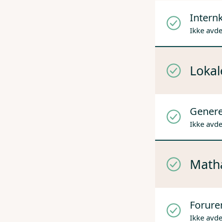
Internk
Ikke avd
Lokal
Genere
Ikke avd
Mathå
Forure
Ikke avd