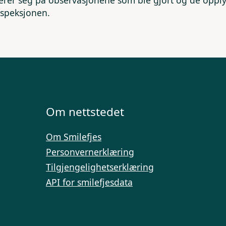
erer seg på observasjonene som ble gjort og de opp
nspeksjonen.
Om nettstedet
Om Smilefjes
Personvernerklæring
Tilgjengelighetserklæring
API for smilefjesdata