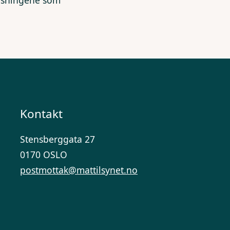
lysningene som
Kontakt
Stensberggata 27
0170 OSLO
postmottak@mattilsynet.no