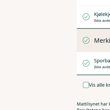
Kjølek
Ikke avd
Merki
Sporba
Ikke avd
Vis alle 
Mattilsynet har 