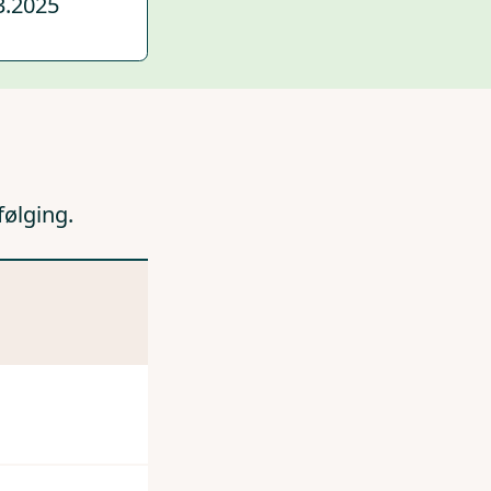
3.2025
følging.