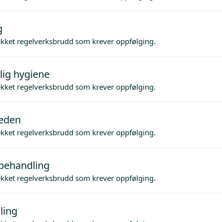
g
ekket regelverksbrudd som krever oppfølging.
lig hygiene
ekket regelverksbrudd som krever oppfølging.
jeden
ekket regelverksbrudd som krever oppfølging.
behandling
ekket regelverksbrudd som krever oppfølging.
ling