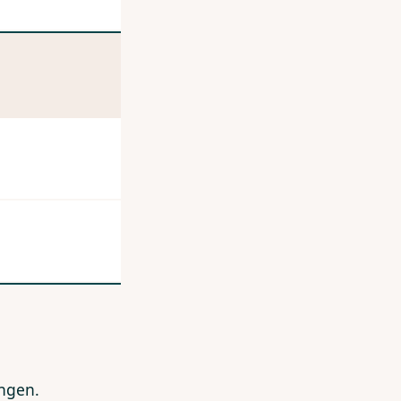
ingen.