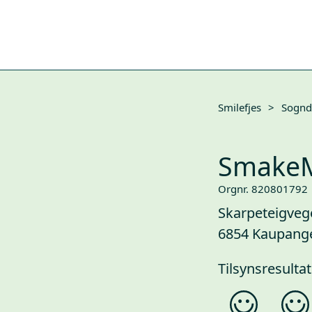
Smilefjes
>
Sognd
SmakeM
Orgnr. 820801792
Skarpeteigveg
6854 Kaupang
Tilsynsresultat