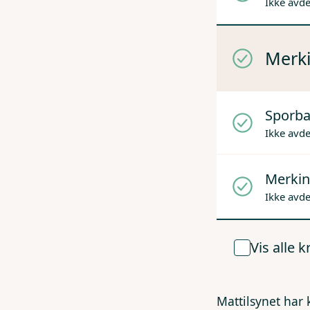
Ikke avd
Merki
Sporba
Ikke avd
Merkin
Ikke avd
Vis alle 
Mattilsynet har 