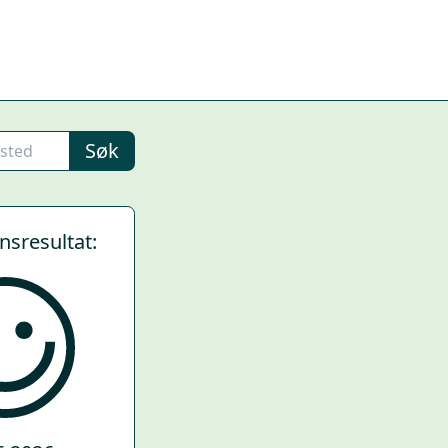
Søk
ynsresultat: