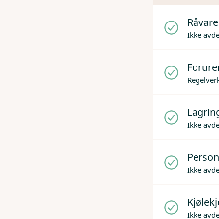
Råvare
Ikke avd
Forure
Regelverk
Lagrin
Ikke avd
Person
Ikke avd
Kjølek
Ikke avd