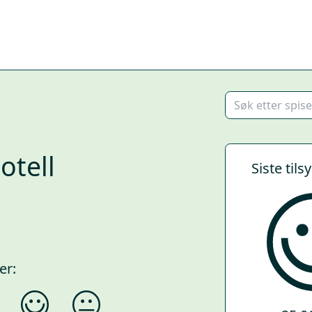
otell
Siste tils
er: