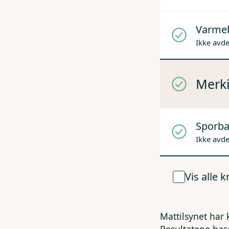
Varme
Ikke avd
Merki
Sporba
Ikke avd
Vis alle 
Mattilsynet har 