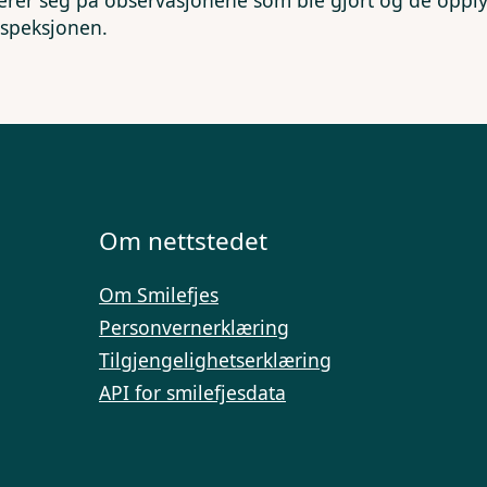
erer seg på observasjonene som ble gjort og de opp
nspeksjonen.
Om nettstedet
Om Smilefjes
Personvernerklæring
Tilgjengelighetserklæring
API for smilefjesdata