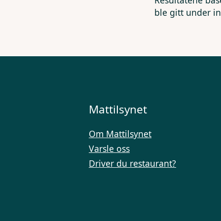
Resultatene bas
ble gitt under i
Mattilsynet
Om Mattilsynet
Varsle oss
Driver du restaurant?