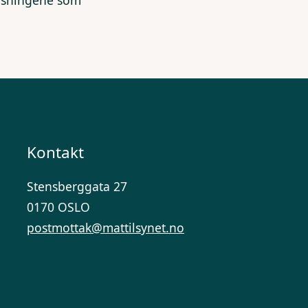
lysningene som
Kontakt
Stensberggata 27
0170 OSLO
postmottak@mattilsynet.no