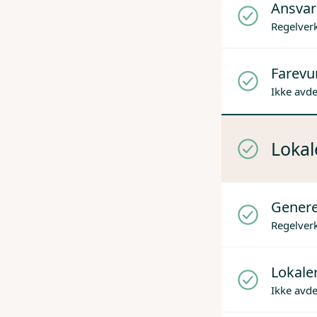
Ansvare
Regelverk
Farevur
Ikke avd
Lokal
Genere
Regelverk
Lokaler
Ikke avd