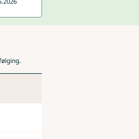
6.2026
følging.