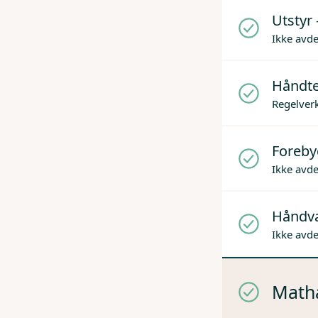
Utstyr 
Ikke avd
Håndter
Regelverk
Foreby
Ikke avd
Håndv
Ikke avd
Mathå