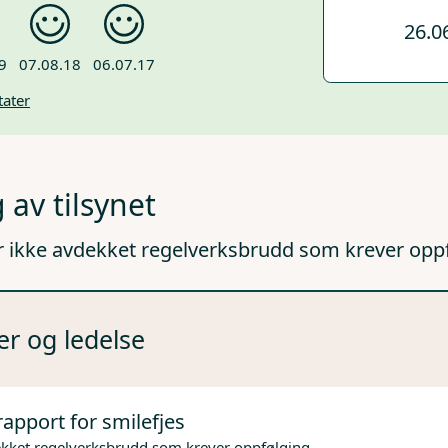
26.0
9
07.08.18
06.07.17
tater
 av tilsynet
r ikke avdekket regelverksbrudd som krever opp
er og ledelse
rapport for smilefjes
ekket regelverksbrudd som krever oppfølging.