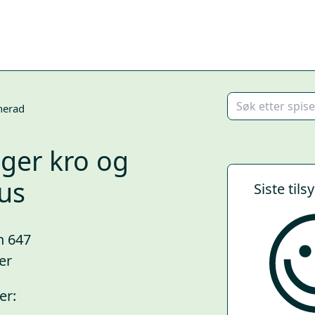
herad
ger kro og
us
Siste tils
n 647
er
er: