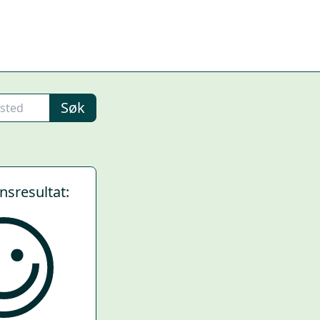
Søk
ynsresultat: