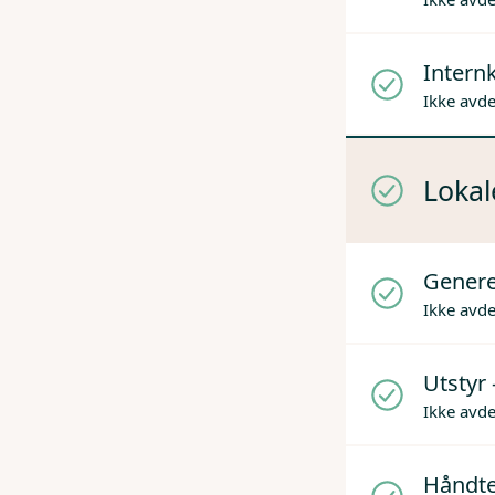
Internk
Ikke avd
Lokal
Genere
Ikke avd
Utstyr 
Ikke avd
Håndter