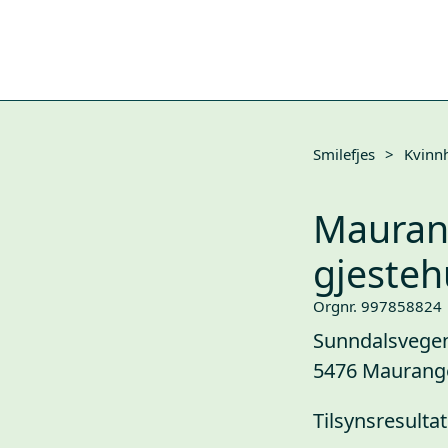
Smilefjes
>
Kvinn
Mauran
gjesteh
Orgnr. 997858824
Sunndalsvege
5476 Maurang
Tilsynsresultat