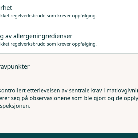
rhet
ekket regelverksbrudd som krever oppfølging.
g av allergeningredienser
ekket regelverksbrudd som krever oppfølging.
kravpunkter
kontrollert etterlevelsen av sentrale krav i matlovgivn
erer seg på observasjonene som ble gjort og de opp
nspeksjonen.