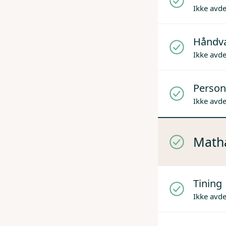
Ikke avd
Håndv
Ikke avd
Person
Ikke avd
Mathå
Tining
Ikke avd