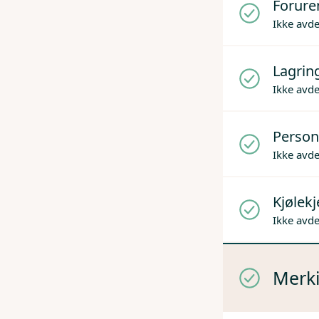
Forure
Ikke avd
Lagrin
Ikke avd
Person
Ikke avd
Kjølek
Ikke avd
Merki