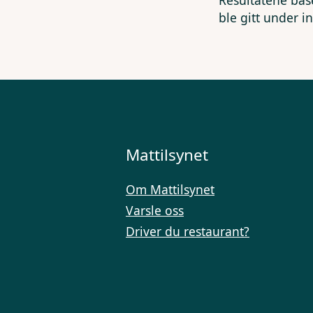
Resultatene bas
ble gitt under i
Mattilsynet
Om Mattilsynet
Varsle oss
Driver du restaurant?