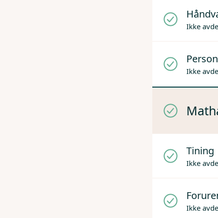
Håndv
Ikke avd
Person
Ikke avd
Mathå
Tining
Ikke avd
Forure
Ikke avd