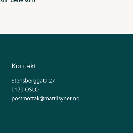
lysningene som
Kontakt
Stensberggata 27
0170 OSLO
postmottak@mattilsynet.no