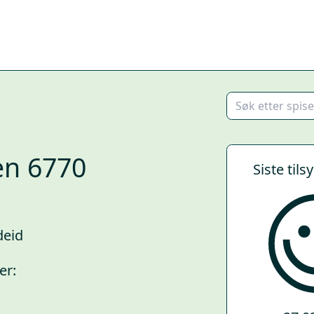
n 6770
Siste tils
deid
er: