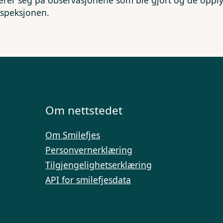
erer seg på observasjonene som ble gjort og de opp
nspeksjonen.
Om nettstedet
Om Smilefjes
Personvernerklæring
Tilgjengelighetserklæring
API for smilefjesdata