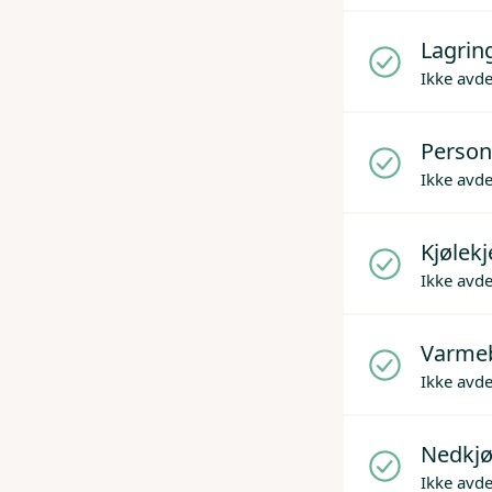
Lagrin
Ikke avd
Person
Ikke avd
Kjølek
Ikke avd
Varme
Ikke avd
Nedkjø
Ikke avd