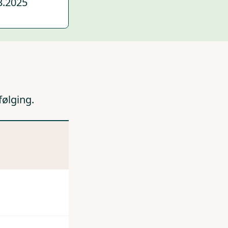
3.2025
følging.