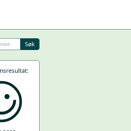
Søk
ynsresultat: