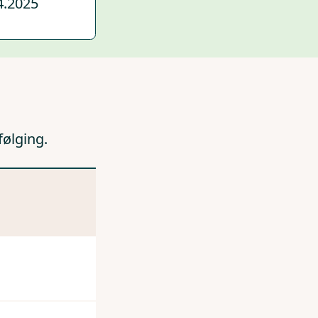
4.2025
følging.