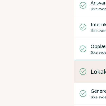
Ansvare
Ikke avd
Internk
Ikke avd
Opplæ
Ikke avd
Lokal
Genere
Ikke avd