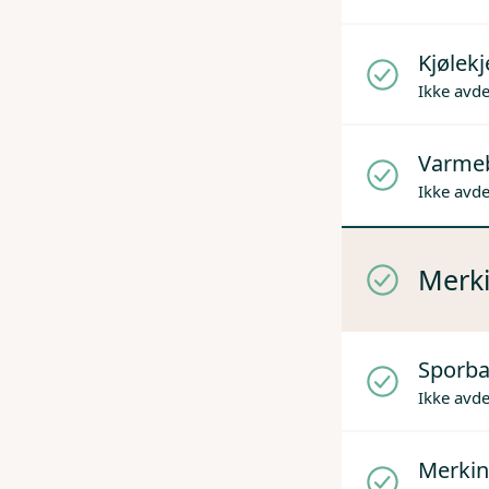
Kjølek
Ikke avd
Varme
Ikke avd
Merki
Sporba
Ikke avd
Merkin