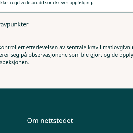
ekket regelverksbrudd som krever oppfølging.
kravpunkter
kontrollert etterlevelsen av sentrale krav i matlovgivn
erer seg på observasjonene som ble gjort og de opp
nspeksjonen.
Om nettstedet