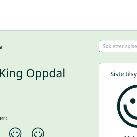
l
 King Oppdal
Siste tils
er: