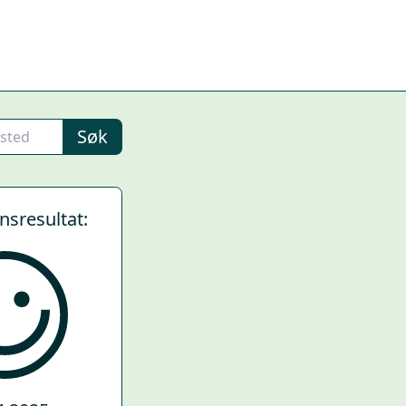
Søk
ynsresultat: