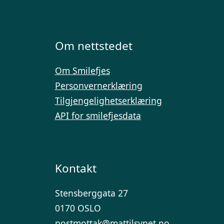
Om nettstedet
Om Smilefjes
Personvernerklæring
Tilgjengelighetserklæring
API for smilefjesdata
Kontakt
Stensberggata 27
0170 OSLO
postmottak@mattilsynet.no