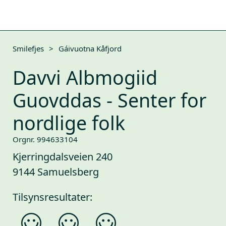
Smilefjes
>
Gáivuotna Kåfjord
Davvi Albmogiid
Guovddas - Senter for
nordlige folk
Orgnr. 994633104
Kjerringdalsveien 240
9144 Samuelsberg
Tilsynsresultater: