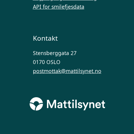
API for smilefjesdata
Kontakt
Stensberggata 27
0170 OSLO
postmottak@mattilsynet.no