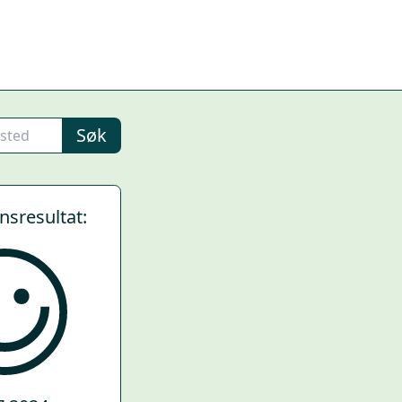
Søk
ynsresultat: