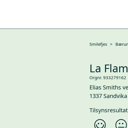
Smilefjes
>
Bæru
La Fla
Orgnr. 933279162
Elias Smiths ve
1337 Sandvika
Tilsynsresultat