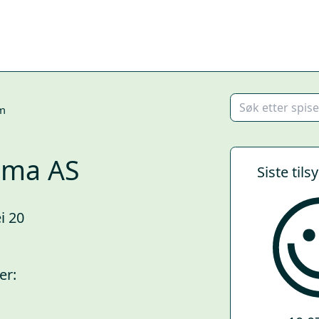
m
mma AS
Siste tils
i 20
er: