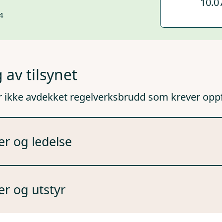
10.0
4
 av tilsynet
r ikke avdekket regelverksbrudd som krever opp
er og ledelse
er og utstyr