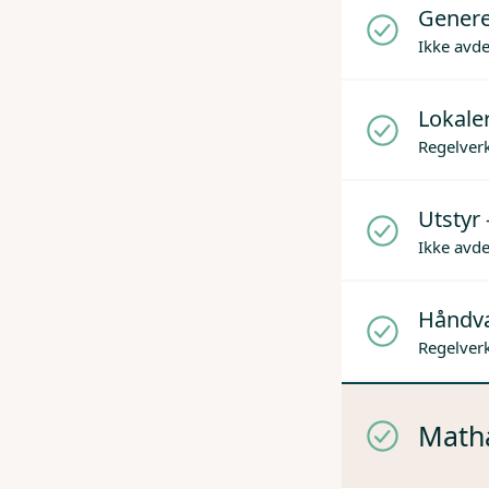
Genere
Ikke avd
Lokaler
Regelverk
Utstyr 
Ikke avd
Håndv
Regelverk
Mathå