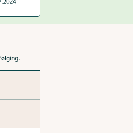
7.2024
følging.