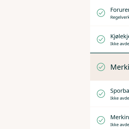
Forure
Regelverk
Kjølek
Ikke avd
Merki
Sporba
Ikke avd
Merkin
Ikke avd