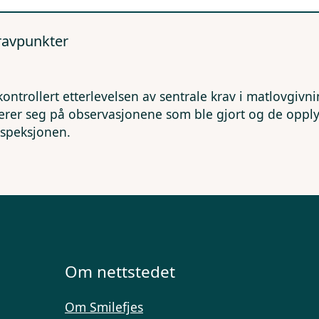
kravpunkter
kontrollert etterlevelsen av sentrale krav i matlovgivn
erer seg på observasjonene som ble gjort og de opp
nspeksjonen.
Om nettstedet
Om Smilefjes