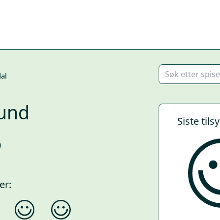
al
und
Siste tils
0
er: