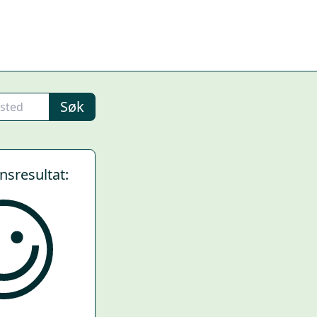
Søk
ynsresultat: