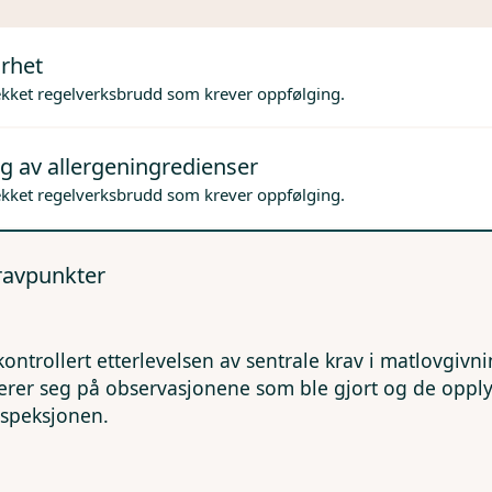
rhet
ekket regelverksbrudd som krever oppfølging.
g av allergeningredienser
ekket regelverksbrudd som krever oppfølging.
kravpunkter
kontrollert etterlevelsen av sentrale krav i matlovgivn
erer seg på observasjonene som ble gjort og de opp
nspeksjonen.