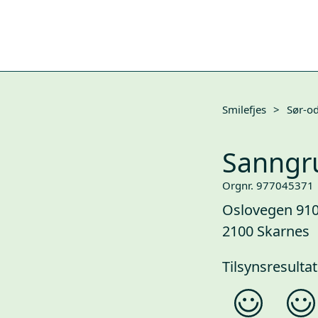
Smilefjes
>
Sør-od
Sanngr
Orgnr. 977045371
Oslovegen 91
2100 Skarnes
Tilsynsresultat