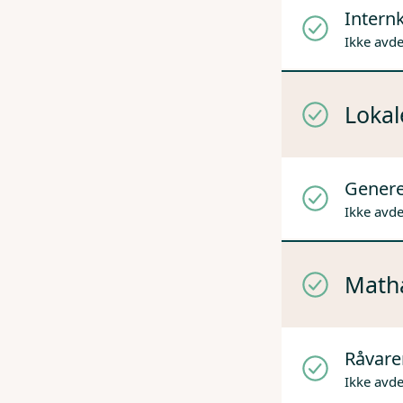
Internk
Ikke avd
Lokal
Genere
Ikke avd
Mathå
Råvare
Ikke avd