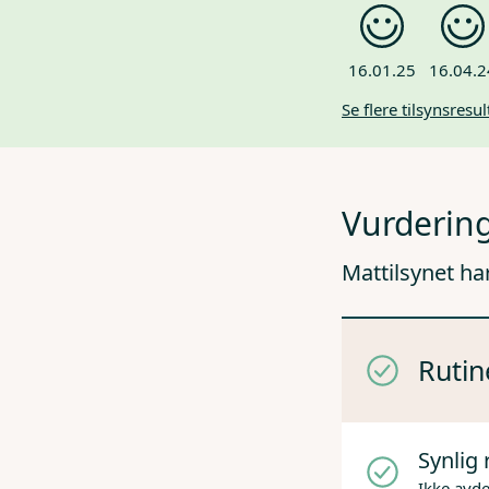
16.01.25
16.04.2
Se flere tilsynsresul
Vurdering
Mattilsynet ha
Rutin
Synlig 
Ikke avd