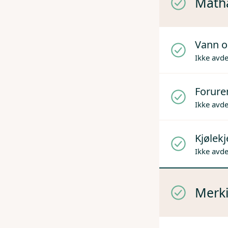
Mathå
Vann o
Ikke avd
Forure
Ikke avd
Kjølek
Ikke avd
Merki