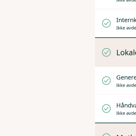
Internk
Ikke avd
Lokal
Genere
Ikke avd
Håndv
Ikke avd