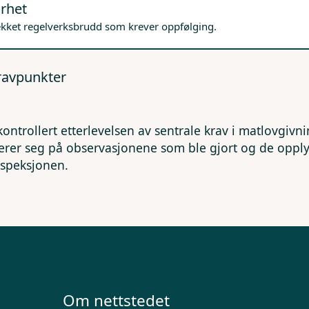
rhet
ekket regelverksbrudd som krever oppfølging.
kravpunkter
kontrollert etterlevelsen av sentrale krav i matlovgivn
erer seg på observasjonene som ble gjort og de opp
nspeksjonen.
Om nettstedet