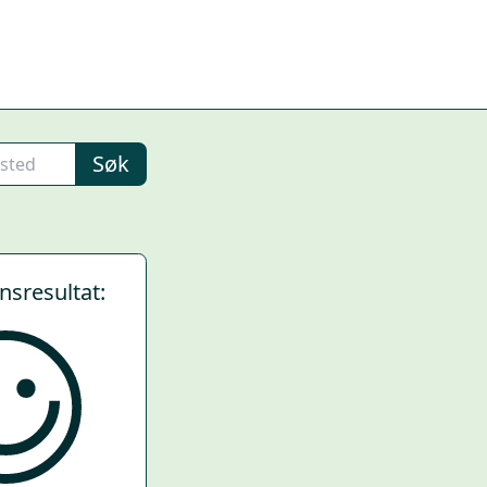
Søk
ynsresultat: