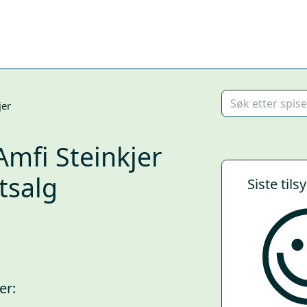
jer
Amfi Steinkjer
tsalg
Siste tils
er: