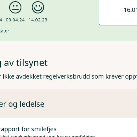
16.0
4
09.04.24
14.02.23
tater
 av tilsynet
r ikke avdekket regelverksbrudd som krever opp
er og ledelse
rapport for smilefjes
ekket regelverksbrudd som krever oppfølging.