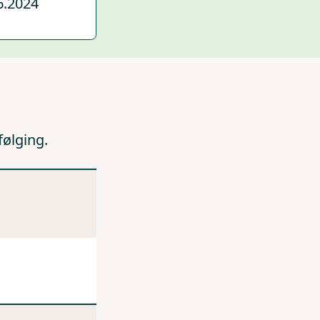
6.2024
følging.