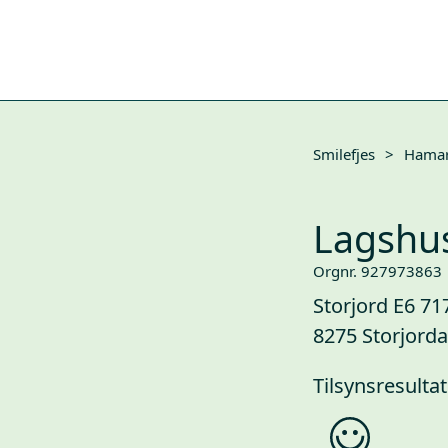
Smilefjes
>
Hama
Lagshus
Orgnr. 927973863
Storjord E6 71
8275 Storjorda
Tilsynsresultat