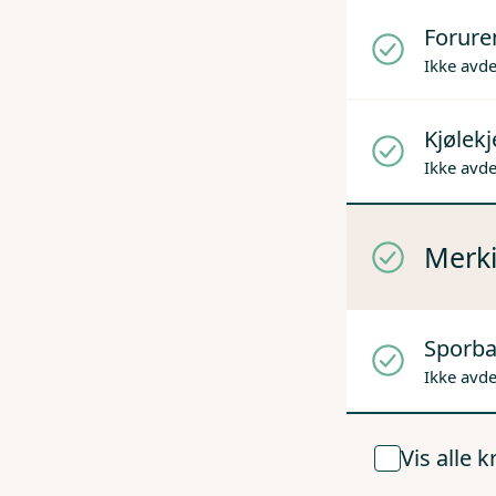
Forure
Ikke avd
Kjølek
Ikke avd
Merki
Sporba
Ikke avd
Vis alle 