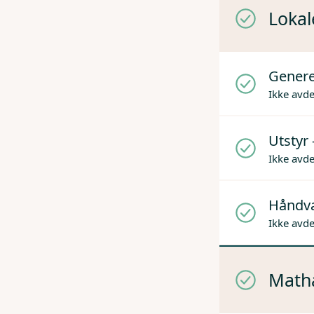
Lokal
Genere
Ikke avd
Utstyr 
Ikke avd
Håndv
Ikke avd
Mathå