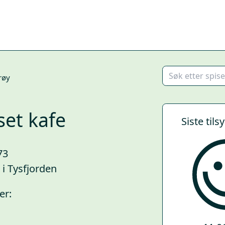
røy
et kafe
Siste tils
73
 i Tysfjorden
er: