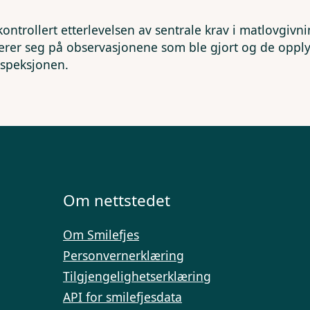
kontrollert etterlevelsen av sentrale krav i matlovgivn
erer seg på observasjonene som ble gjort og de opp
nspeksjonen.
Om nettstedet
Om Smilefjes
Personvernerklæring
Tilgjengelighetserklæring
API for smilefjesdata