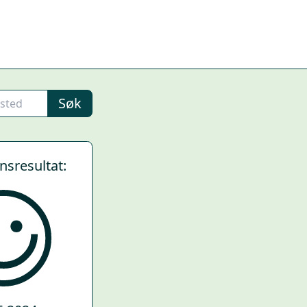
Søk
ynsresultat: