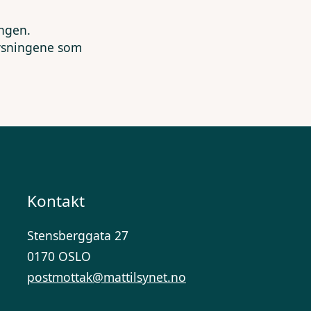
ingen.
lysningene som
Kontakt
Stensberggata 27
0170 OSLO
postmottak@mattilsynet.no