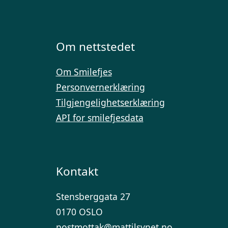
Om nettstedet
Om Smilefjes
Personvernerklæring
Tilgjengelighetserklæring
API for smilefjesdata
Kontakt
Stensberggata 27
0170 OSLO
postmottak@mattilsynet.no