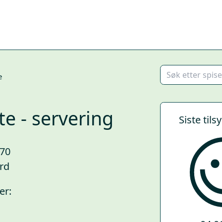
e
te - servering
Siste tils
270
rd
er: