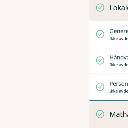
Lokal
Genere
Ikke avd
Håndv
Ikke avd
Person
Ikke avd
Mathå