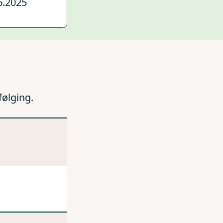
6.2025
følging.