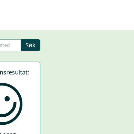
Søk
ynsresultat: