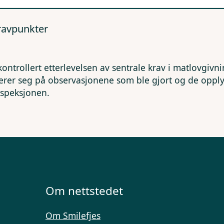
kravpunkter
kontrollert etterlevelsen av sentrale krav i matlovgivn
erer seg på observasjonene som ble gjort og de opp
nspeksjonen.
Om nettstedet
Om Smilefjes