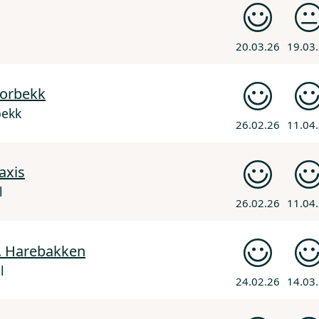
20.03.26
19.03
jorbekk
bekk
26.02.26
11.04
axis
l
26.02.26
11.04
s. Harebakken
l
24.02.26
14.03