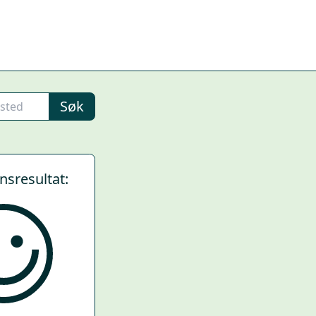
Søk
ynsresultat: