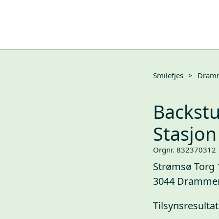
Smilefjes
>
Dram
Backst
Stasjon
Orgnr. 832370312
Strømsø Torg 
3044 Dramme
Tilsynsresultat