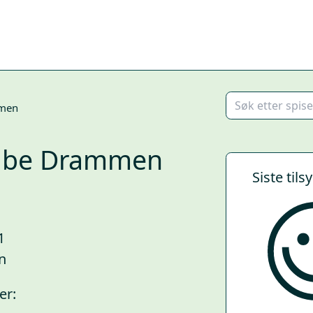
men
ube Drammen
Siste tils
1
n
er: