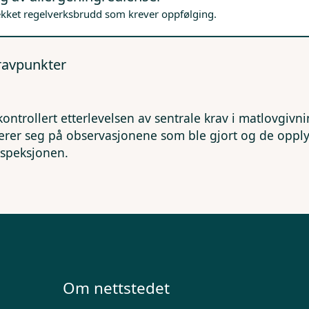
ekket regelverksbrudd som krever oppfølging.
kravpunkter
kontrollert etterlevelsen av sentrale krav i matlovgivn
erer seg på observasjonene som ble gjort og de opp
nspeksjonen.
Om nettstedet