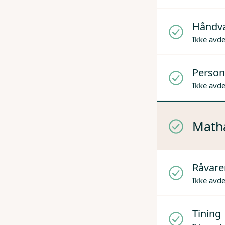
Håndv
Ikke avd
Person
Ikke avd
Mathå
Råvare
Ikke avd
Tining