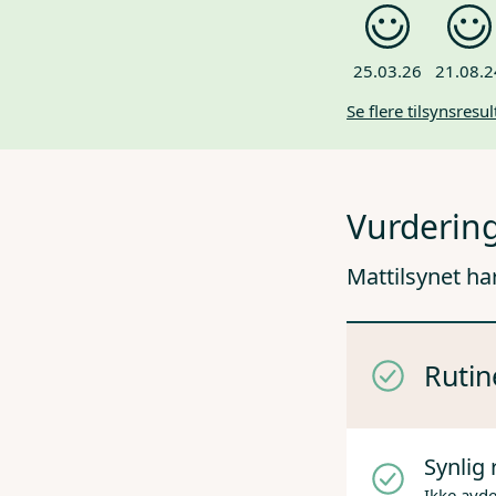
25.03.26
21.08.2
Se flere tilsynsresul
Vurdering
Mattilsynet ha
Rutin
Synlig 
Ikke avd