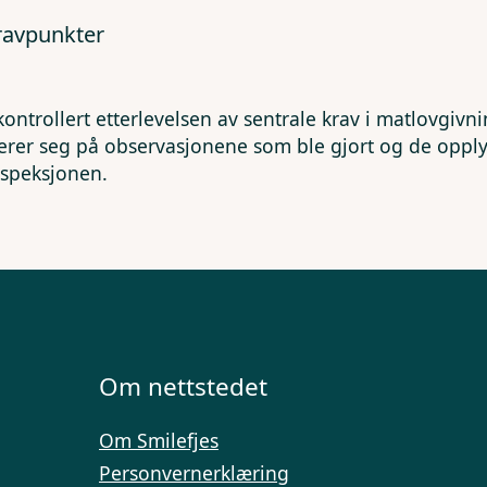
kravpunkter
kontrollert etterlevelsen av sentrale krav i matlovgivn
erer seg på observasjonene som ble gjort og de opp
nspeksjonen.
Om nettstedet
Om Smilefjes
Personvernerklæring