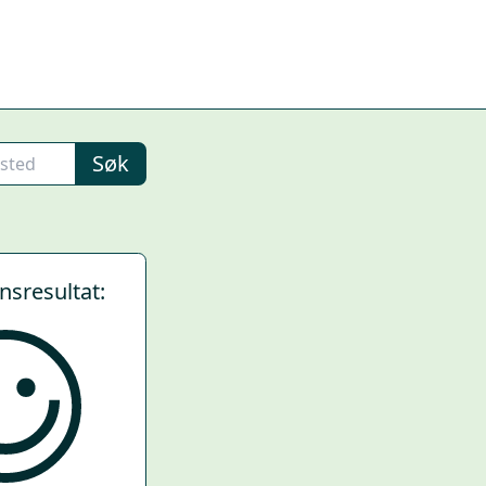
Søk
ynsresultat: