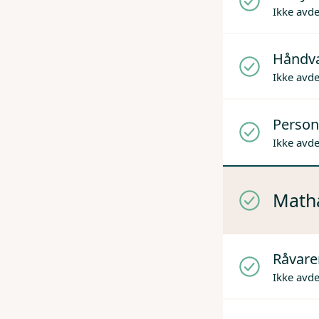
Ikke avd
Håndv
Ikke avd
Person
Ikke avd
Mathå
Råvare
Ikke avd