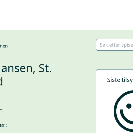
men
ansen, St.
d
Siste tils
n
er: