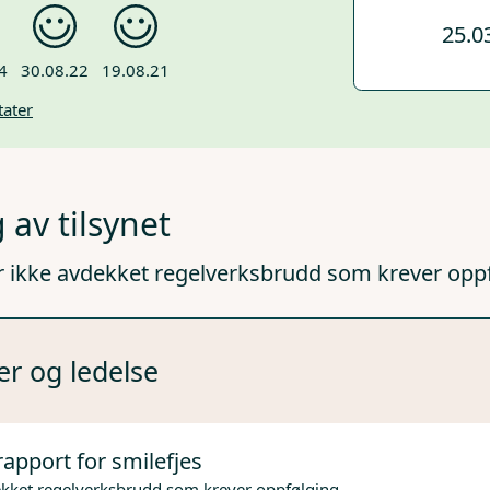
25.0
4
30.08.22
19.08.21
tater
 av tilsynet
r ikke avdekket regelverksbrudd som krever opp
er og ledelse
rapport for smilefjes
ekket regelverksbrudd som krever oppfølging.