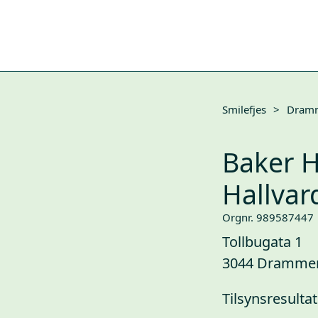
Smilefjes
>
Dram
Baker H
Hallvar
Orgnr. 989587447
Tollbugata 1
3044 Dramme
Tilsynsresultat