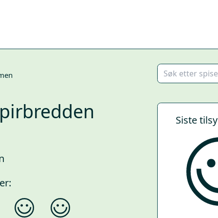
men
apirbredden
Siste tils
n
er: