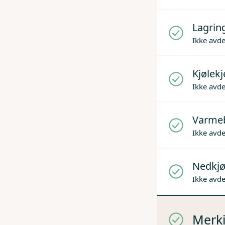
Lagrin
Ikke avd
Kjølek
Ikke avd
Varme
Ikke avd
Nedkjø
Ikke avd
Merki